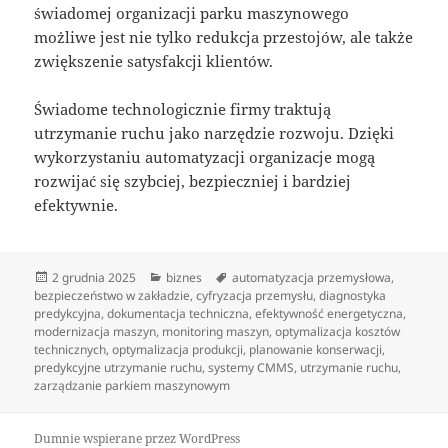
świadomej organizacji parku maszynowego
możliwe jest nie tylko redukcja przestojów, ale także
zwiększenie satysfakcji klientów.
Świadome technologicznie firmy traktują
utrzymanie ruchu jako narzędzie rozwoju. Dzięki
wykorzystaniu automatyzacji organizacje mogą
rozwijać się szybciej, bezpieczniej i bardziej
efektywnie.
Data
Kategorie
Tagi
2 grudnia 2025
biznes
automatyzacja przemysłowa
,
publikacji
bezpieczeństwo w zakładzie
,
cyfryzacja przemysłu
,
diagnostyka
predykcyjna
,
dokumentacja techniczna
,
efektywność energetyczna
,
modernizacja maszyn
,
monitoring maszyn
,
optymalizacja kosztów
technicznych
,
optymalizacja produkcji
,
planowanie konserwacji
,
predykcyjne utrzymanie ruchu
,
systemy CMMS
,
utrzymanie ruchu
,
zarządzanie parkiem maszynowym
Dumnie wspierane przez WordPress