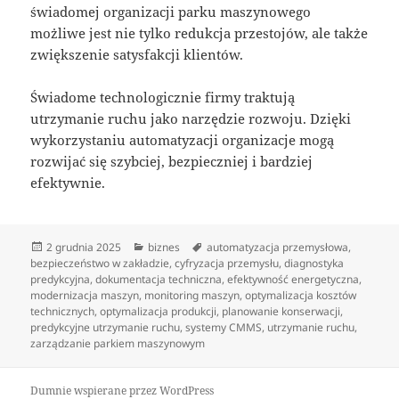
świadomej organizacji parku maszynowego
możliwe jest nie tylko redukcja przestojów, ale także
zwiększenie satysfakcji klientów.
Świadome technologicznie firmy traktują
utrzymanie ruchu jako narzędzie rozwoju. Dzięki
wykorzystaniu automatyzacji organizacje mogą
rozwijać się szybciej, bezpieczniej i bardziej
efektywnie.
Data
Kategorie
Tagi
2 grudnia 2025
biznes
automatyzacja przemysłowa
,
publikacji
bezpieczeństwo w zakładzie
,
cyfryzacja przemysłu
,
diagnostyka
predykcyjna
,
dokumentacja techniczna
,
efektywność energetyczna
,
modernizacja maszyn
,
monitoring maszyn
,
optymalizacja kosztów
technicznych
,
optymalizacja produkcji
,
planowanie konserwacji
,
predykcyjne utrzymanie ruchu
,
systemy CMMS
,
utrzymanie ruchu
,
zarządzanie parkiem maszynowym
Dumnie wspierane przez WordPress