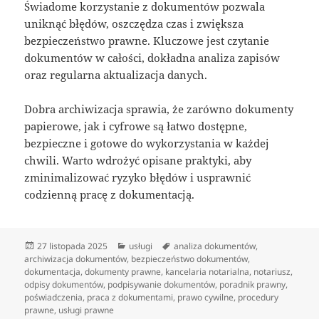
Świadome korzystanie z dokumentów pozwala
uniknąć błędów, oszczędza czas i zwiększa
bezpieczeństwo prawne. Kluczowe jest czytanie
dokumentów w całości, dokładna analiza zapisów
oraz regularna aktualizacja danych.
Dobra archiwizacja sprawia, że zarówno dokumenty
papierowe, jak i cyfrowe są łatwo dostępne,
bezpieczne i gotowe do wykorzystania w każdej
chwili. Warto wdrożyć opisane praktyki, aby
zminimalizować ryzyko błędów i usprawnić
codzienną pracę z dokumentacją.
Data
Kategorie
Tagi
27 listopada 2025
usługi
analiza dokumentów
,
publikacji
archiwizacja dokumentów
,
bezpieczeństwo dokumentów
,
dokumentacja
,
dokumenty prawne
,
kancelaria notarialna
,
notariusz
,
odpisy dokumentów
,
podpisywanie dokumentów
,
poradnik prawny
,
poświadczenia
,
praca z dokumentami
,
prawo cywilne
,
procedury
prawne
,
usługi prawne