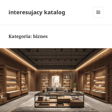
interesujacy katalog
MENU
I
WIDGETY
Kategoria:
biznes