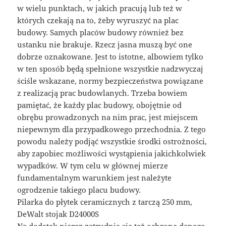
w wielu punktach, w jakich pracują lub też w
których czekają na to, żeby wyruszyć na plac
budowy. Samych placów budowy również bez
ustanku nie brakuje. Rzecz jasna muszą być one
dobrze oznakowane. Jest to istotne, albowiem tylko
w ten sposób będą spełnione wszystkie nadzwyczaj
ściśle wskazane, normy bezpieczeństwa powiązane
z realizacją prac budowlanych. Trzeba bowiem
pamiętać, że każdy plac budowy, obojętnie od
obrębu prowadzonych na nim prac, jest miejscem
niepewnym dla przypadkowego przechodnia. Z tego
powodu należy podjąć wszystkie środki ostrożności,
aby zapobiec możliwości wystąpienia jakichkolwiek
wypadków. W tym celu w głównej mierze
fundamentalnym warunkiem jest należyte
ogrodzenie takiego placu budowy.
Pilarka do płytek ceramicznych z tarczą 250 mm,
DeWalt stojak D24000S
Na dodatek nieraz zatrudnia się też ochronę danego