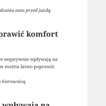
ania auta przed jazdą.
oprawić komfort
re negatywnie wpływają na
ów można łatwo poprawić.
 kierownicą.
 wpływają na