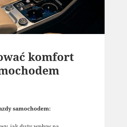
ować komfort
amochodem
jazdy samochodem:
awy, jak duży wpływ na