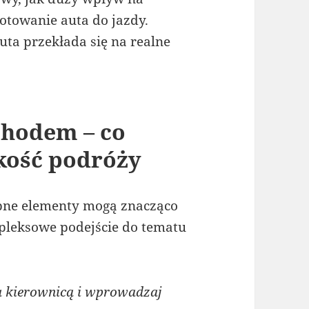
towanie auta do jazdy.
uta przekłada się na realne
chodem – co
kość podróży
obne elementy mogą znacząco
pleksowe podejście do tematu
a kierownicą i wprowadzaj