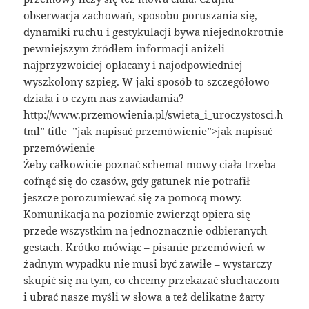
obserwacja zachowań, sposobu poruszania się,
dynamiki ruchu i gestykulacji bywa niejednokrotnie
pewniejszym źródłem informacji aniżeli
najprzyzwoiciej opłacany i najodpowiedniej
wyszkolony szpieg. W jaki sposób to szczegółowo
działa i o czym nas zawiadamia?
http://www.przemowienia.pl/swieta_i_uroczystosci.h
tml” title=”jak napisać przemówienie”>jak napisać
przemówienie
Żeby całkowicie poznać schemat mowy ciała trzeba
cofnąć się do czasów, gdy gatunek nie potrafił
jeszcze porozumiewać się za pomocą mowy.
Komunikacja na poziomie zwierząt opiera się
przede wszystkim na jednoznacznie odbieranych
gestach. Krótko mówiąc – pisanie przemówień w
żadnym wypadku nie musi być zawiłe – wystarczy
skupić się na tym, co chcemy przekazać słuchaczom
i ubrać nasze myśli w słowa a też delikatne żarty