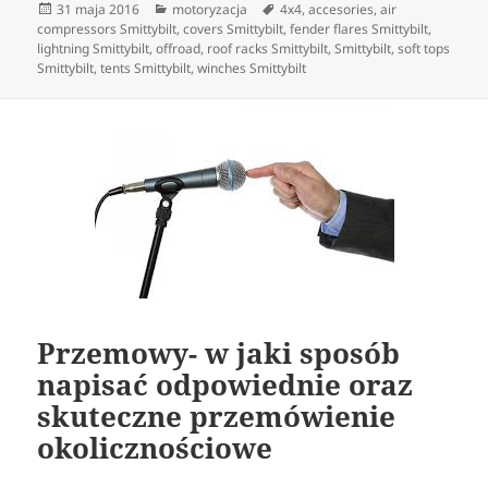
Data
Kategorie
Tagi
31 maja 2016
motoryzacja
4x4
,
accesories
,
air
publikacji
compressors Smittybilt
,
covers Smittybilt
,
fender flares Smittybilt
,
lightning Smittybilt
,
offroad
,
roof racks Smittybilt
,
Smittybilt
,
soft tops
Smittybilt
,
tents Smittybilt
,
winches Smittybilt
Przemowy- w jaki sposób
napisać odpowiednie oraz
skuteczne przemówienie
okolicznościowe