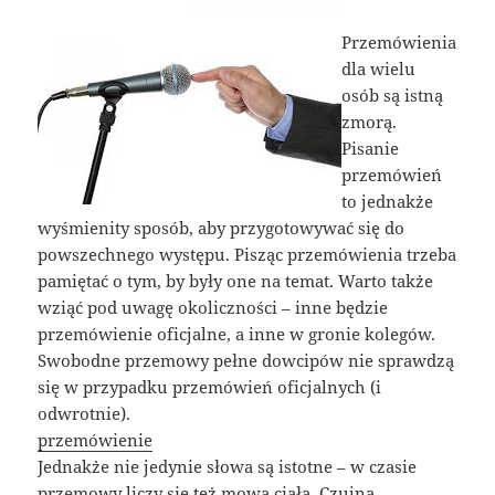
Przemówienia
dla wielu
osób są istną
zmorą.
Pisanie
przemówień
to jednakże
wyśmienity sposób, aby przygotowywać się do
powszechnego występu. Pisząc przemówienia trzeba
pamiętać o tym, by były one na temat. Warto także
wziąć pod uwagę okoliczności – inne będzie
przemówienie oficjalne, a inne w gronie kolegów.
Swobodne przemowy pełne dowcipów nie sprawdzą
się w przypadku przemówień oficjalnych (i
odwrotnie).
przemówienie
Jednakże nie jedynie słowa są istotne – w czasie
przemowy liczy się też mowa ciała. Czujna