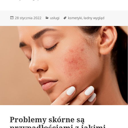
Data
Kategorie
Tagi
28 stycznia 2022
usługi
ksmetyki
,
ładny wygląd
publikacji
Problemy skórne są
przypadłościami z jakimi