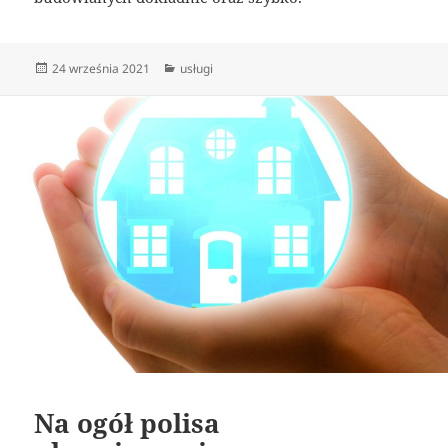
Data
Kategorie
24 września 2021
usługi
publikacji
Na ogół polisa