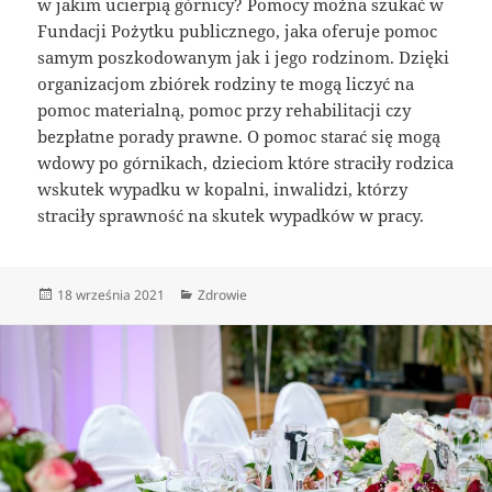
w jakim ucierpią górnicy? Pomocy można szukać w
Fundacji Pożytku publicznego, jaka oferuje pomoc
samym poszkodowanym jak i jego rodzinom. Dzięki
organizacjom zbiórek rodziny te mogą liczyć na
pomoc materialną, pomoc przy rehabilitacji czy
bezpłatne porady prawne. O pomoc starać się mogą
wdowy po górnikach, dzieciom które straciły rodzica
wskutek wypadku w kopalni, inwalidzi, którzy
straciły sprawność na skutek wypadków w pracy.
Data
Kategorie
18 września 2021
Zdrowie
publikacji