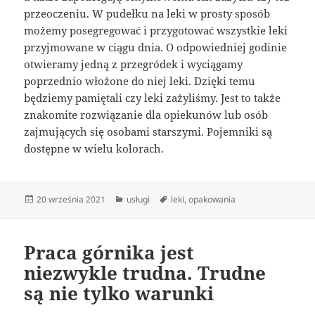
przeoczeniu. W pudełku na leki w prosty sposób
możemy posegregować i przygotować wszystkie leki
przyjmowane w ciągu dnia. O odpowiedniej godinie
otwieramy jedną z przegródek i wyciągamy
poprzednio włożone do niej leki. Dzięki temu
będziemy pamiętali czy leki zażyliśmy. Jest to także
znakomite rozwiązanie dla opiekunów lub osób
zajmujących się osobami starszymi. Pojemniki są
dostępne w wielu kolorach.
Data
Kategorie
Tagi
20 września 2021
usługi
leki
,
opakowania
publikacji
Praca górnika jest
niezwykle trudna. Trudne
są nie tylko warunki