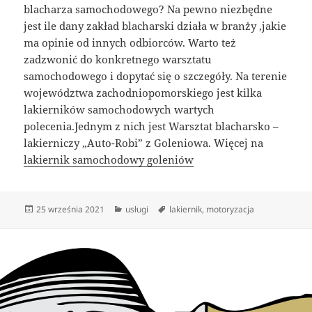
blacharza samochodowego? Na pewno niezbędne
jest ile dany zakład blacharski działa w branży ,jakie
ma opinie od innych odbiorców. Warto też
zadzwonić do konkretnego warsztatu
samochodowego i dopytać się o szczegóły. Na terenie
województwa zachodniopomorskiego jest kilka
lakierników samochodowych wartych
polecenia.Jednym z nich jest Warsztat blacharsko –
lakierniczy „Auto-Robi” z Goleniowa. Więcej na
lakiernik samochodowy goleniów
Data
Kategorie
Tagi
25 września 2021
usługi
lakiernik
,
motoryzacja
publikacji