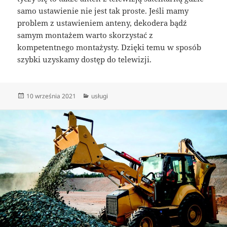
samo ustawienie nie jest tak proste. Jeśli mamy
problem z ustawieniem anteny, dekodera bądź
samym montażem warto skorzystać z
kompetentnego montażysty. Dzięki temu w sposób
szybki uzyskamy dostęp do telewizji.
Data
Kategorie
10 września 2021
usługi
publikacji