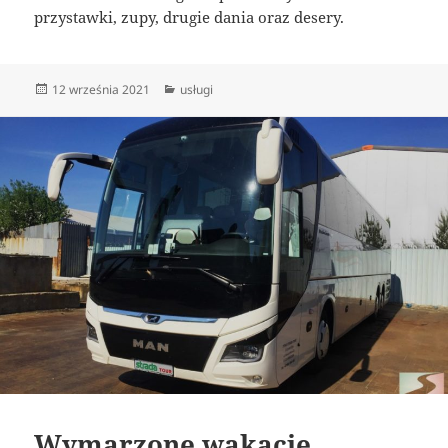
przystawki, zupy, drugie dania oraz desery.
Data
Kategorie
12 września 2021
usługi
publikacji
Wymarzone wakacje,