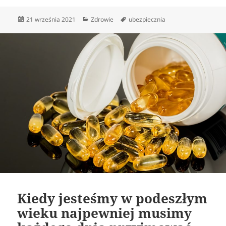
Data
Kategorie
Tagi
21 września 2021
Zdrowie
ubezpiecznia
publikacji
Kiedy jesteśmy w podeszłym
wieku najpewniej musimy