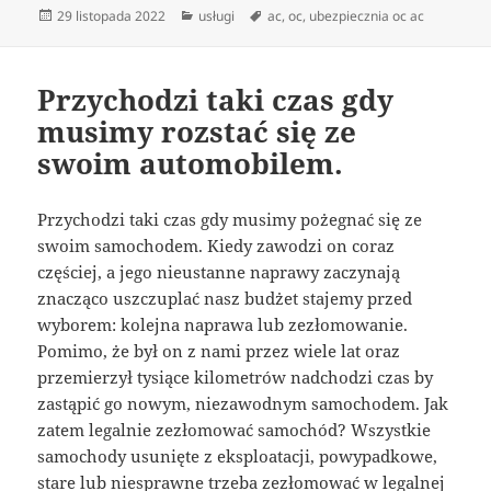
Data
Kategorie
Tagi
29 listopada 2022
usługi
ac
,
oc
,
ubezpiecznia oc ac
publikacji
Przychodzi taki czas gdy
musimy rozstać się ze
swoim automobilem.
Przychodzi taki czas gdy musimy pożegnać się ze
swoim samochodem. Kiedy zawodzi on coraz
częściej, a jego nieustanne naprawy zaczynają
znacząco uszczuplać nasz budżet stajemy przed
wyborem: kolejna naprawa lub zezłomowanie.
Pomimo, że był on z nami przez wiele lat oraz
przemierzył tysiące kilometrów nadchodzi czas by
zastąpić go nowym, niezawodnym samochodem. Jak
zatem legalnie zezłomować samochód? Wszystkie
samochody usunięte z eksploatacji, powypadkowe,
stare lub niesprawne trzeba zezłomować w legalnej