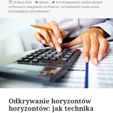
Data
Kategorie
Tagi
30 lipca 2024
biznes
AI w księgowości
,
analiza danych
publikacji
w finansach
,
księgowość w chmurze
,
rachunkowość nowoczesna
,
technologia w rachunkowości
Odkrywanie horyzontów
horyzontów: jak technika