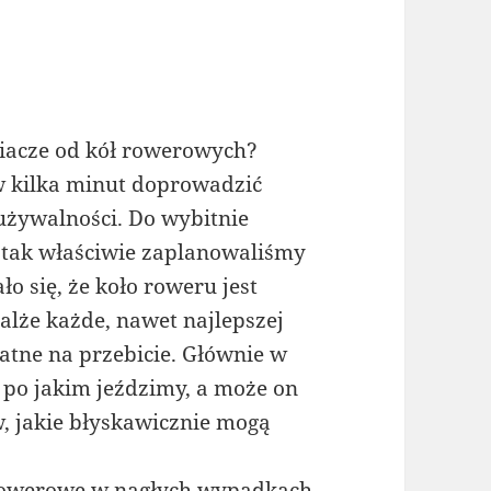
niacze od kół rowerowych?
 w kilka minut doprowadzić
używalności. Do wybitnie
 tak właściwie zaplanowaliśmy
ło się, że koło roweru jest
alże każde, nawet najlepszej
atne na przebicie. Głównie w
 po jakim jeździmy, a może on
, jakie błyskawicznie mogą
 rowerowe w nagłych wypadkach