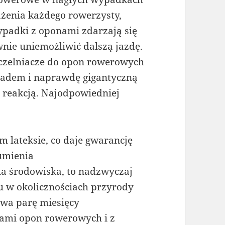
żenia każdego rowerzysty,
wypadki z oponami zdarzają się
nie uniemożliwić dalszą jazdę.
zczelniacze do opon rowerowych
kładem i naprawdę gigantyczną
ą reakcją. Najodpowiedniej
 lateksie, co daje gwarancję
umienia
la środowiska, to nadzwyczaj
u w okolicznościach przyrody
trwa parę miesięcy
ami opon rowerowych i z