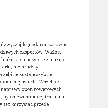
nadzwyczaj legendarne zarówno
wdziwych ekspertów. Ważne,
lepkość, co uczyni, że można
terki, nie brudząc
rzebicie zostaje szybciej
ianiu się usterki. Wszelkie
z naprawy opon rowerowych
by na ewentualnej trasie nie
by też korzystać przede